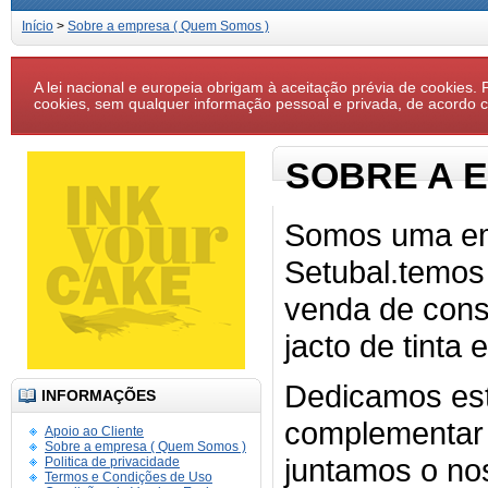
Início
>
Sobre a empresa ( Quem Somos )
A lei nacional e europeia obrigam à aceitação prévia de cookies. P
cookies, sem qualquer informação pessoal e privada, de acordo
SOBRE A E
Somos uma em
Setubal.temos
venda de cons
jacto de tinta e
Dedicamos esta
INFORMAÇÕES
complementar 
Apoio ao Cliente
Sobre a empresa ( Quem Somos )
juntamos o no
Politica de privacidade
Termos e Condições de Uso