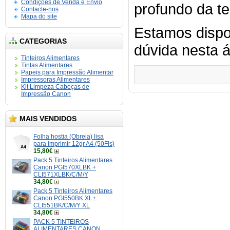
Condições de Venda e Envio
profundo da te
Contacte-nos
Mapa do site
Estamos dispo
CATEGORIAS
dúvida nesta á
Tinteiros Alimentares
Tintas Alimentares
Papeis para Impressão Alimentar
Impressoras Alimentares
Kit Limpeza Cabeças de
Impressão Canon
MAIS VENDIDOS
Folha hostia (Obreia) lisa
para imprimir 12gr A4 (50Fls)
15,80€
Pack 5 Tinteiros Alimentares
Canon PGI570XLBK +
CLI571XLBK/C/M/Y
34,80€
Pack 5 Tinteiros Alimentares
Canon PGI550BK XL+
CLI551BK/C/M/Y XL
34,80€
PACK 5 TINTEIROS
ALIMENTARES CANON