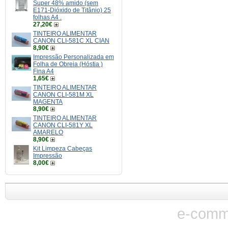
Super 48% amido (sem
E171-Dióxido de Titânio) 25
folhas A4 .
27,20€
TINTEIRO ALIMENTAR
CANON CLI-581C XL CIAN
8,90€
Impressão Personalizada em
Folha de Obreia (Hóstia )
Fina A4
1,65€
TINTEIRO ALIMENTAR
CANON CLI-581M XL
MAGENTA
8,90€
TINTEIRO ALIMENTAR
CANON CLI-581Y XL
AMARELO
8,90€
Kit Limpeza Cabeças
Impressão
8,00€
e-comm