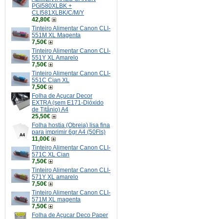
PGI580XLBK +
CLI581XLBK/C/M/Y
42,80€
Tinteiro Alimentar Canon CLI-
551M XL Magenta
7,50€
Tinteiro Alimentar Canon CLI-
551Y XL Amarelo
7,50€
Tinteiro Alimentar Canon CLI-
551C Cian XL
7,50€
Folha de Açucar Decor
EXTRA (sem E171-Dióxido
de Titânio) A4
25,50€
Folha hostia (Obreia) lisa fina
para imprimir 6gr A4 (50Fls)
11,00€
Tinteiro Alimentar Canon CLI-
571C XL Cian
7,50€
Tinteiro Alimentar Canon CLI-
571Y XL amarelo
7,50€
Tinteiro Alimentar Canon CLI-
571M XL magenta
7,50€
Folha de Açucar Deco Paper