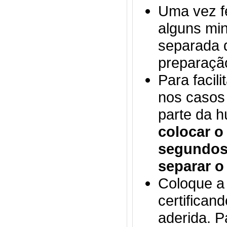
Uma vez f
alguns min
separada d
preparaçã
Para facil
nos casos 
parte da h
colocar o
segundo
separar o
Coloque a 
certifican
aderida. 