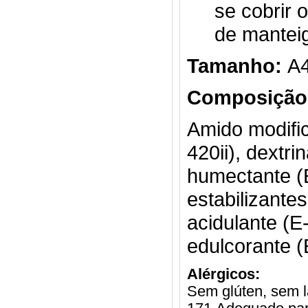
se cobrir 
de manteig
Tamanho:
A4
Composição
Amido modifi
420ii), dextri
humectante (
estabilizante
acidulante (E
edulcorante (
Alérgicos:
Sem glúten, sem l