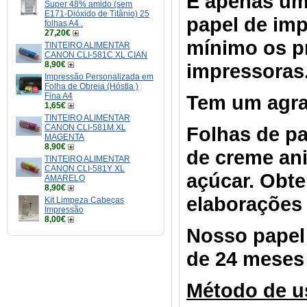
É apenas um
Super 48% amido (sem
E171-Dióxido de Titânio) 25
papel de im
folhas A4 .
27,20€
mínimo os p
TINTEIRO ALIMENTAR
CANON CLI-581C XL CIAN
8,90€
impressoras
Impressão Personalizada em
Folha de Obreia (Hóstia )
Fina A4
Tem um agra
1,65€
TINTEIRO ALIMENTAR
CANON CLI-581M XL
Folhas de p
MAGENTA
8,90€
de creme ani
TINTEIRO ALIMENTAR
CANON CLI-581Y XL
açúcar. Obt
AMARELO
8,90€
elaborações
Kit Limpeza Cabeças
Impressão
8,00€
Nosso papel
de 24 meses 
Método de u