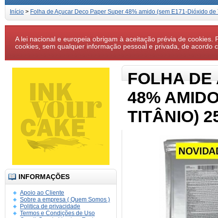
Início
>
Folha de Açucar Deco Paper Super 48% amido (sem E171-Dióxido de Ti
A lei nacional e europeia obrigam à aceitação prévia de cookies. P
cookies, sem qualquer informação pessoal e privada, de acordo
FOLHA DE
48% AMIDO
TITÂNIO) 2
INFORMAÇÕES
Apoio ao Cliente
Sobre a empresa ( Quem Somos )
Politica de privacidade
Termos e Condições de Uso