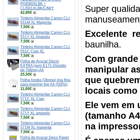
PGI580XLBK +
Super qualid
CLI581XLBK/C/M/Y
42,80€
manuseamen
Tinteiro Alimentar Canon CLI-
551M XL Magenta
7,50€
Excelente r
Tinteiro Alimentar Canon CLI-
551Y XL Amarelo
7,50€
baunilha.
Tinteiro Alimentar Canon CLI-
551C Cian XL
7,50€
Com grande f
Folha de Açucar Decor
EXTRA (sem E171-Dióxido
manipular as
de Titânio) A4
25,50€
que quebrem
Folha hostia (Obreia) lisa fina
para imprimir 6gr A4 (50Fls)
locais como
11,00€
Tinteiro Alimentar Canon CLI-
571C XL Cian
Ele vem em u
7,50€
Tinteiro Alimentar Canon CLI-
(tamanho A4)
571Y XL amarelo
7,50€
Tinteiro Alimentar Canon CLI-
na impresso
571M XL magenta
7,50€
Folha de Açucar Deco Paper