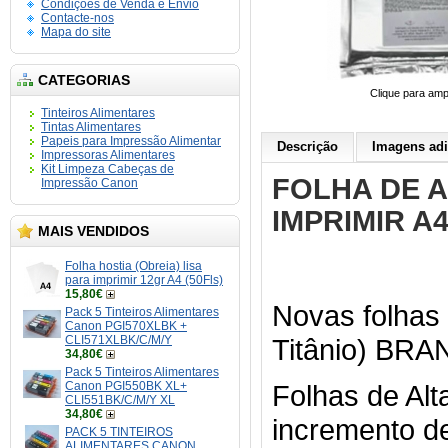
Condições de Venda e Envio
Contacte-nos
Mapa do site
CATEGORIAS
Clique para amp
Tinteiros Alimentares
Tintas Alimentares
Papeis para Impressão Alimentar
Descrição
Imagens adi
Impressoras Alimentares
Kit Limpeza Cabeças de
FOLHA DE 
Impressão Canon
IMPRIMIR A4
MAIS VENDIDOS
Folha hostia (Obreia) lisa
para imprimir 12gr A4 (50Fls)
15,80€
Novas folhas
Pack 5 Tinteiros Alimentares
Canon PGI570XLBK +
CLI571XLBK/C/M/Y
Titânio) BR
34,80€
Pack 5 Tinteiros Alimentares
Canon PGI550BK XL+
Folhas de Alt
CLI551BK/C/M/Y XL
34,80€
incremento d
PACK 5 TINTEIROS
ALIMENTARES CANON