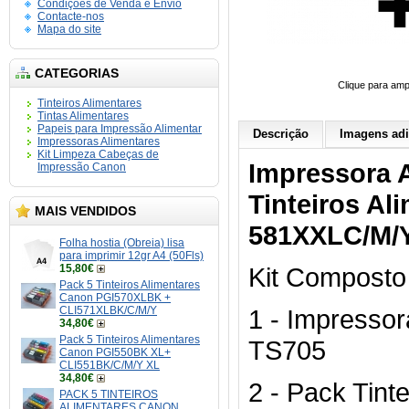
Condições de Venda e Envio
Contacte-nos
Mapa do site
CATEGORIAS
Clique para amp
Tinteiros Alimentares
Tintas Alimentares
Papeis para Impressão Alimentar
Descrição
Imagens adi
Impressoras Alimentares
Kit Limpeza Cabeças de
Impressora 
Impressão Canon
Tinteiros Al
MAIS VENDIDOS
581XXLC/M/
Folha hostia (Obreia) lisa
para imprimir 12gr A4 (50Fls)
15,80€
Kit Composto
Pack 5 Tinteiros Alimentares
Canon PGI570XLBK +
CLI571XLBK/C/M/Y
1 - Impressor
34,80€
Pack 5 Tinteiros Alimentares
TS705
Canon PGI550BK XL+
CLI551BK/C/M/Y XL
34,80€
2 - Pack Tin
PACK 5 TINTEIROS
ALIMENTARES CANON