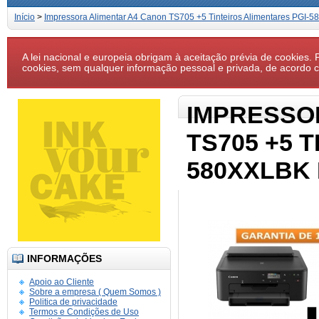
Início
>
Impressora Alimentar A4 Canon TS705 +5 Tinteiros Alimentares PGI
A lei nacional e europeia obrigam à aceitação prévia de cookies. P
cookies, sem qualquer informação pessoal e privada, de acordo
IMPRESSO
TS705 +5 
580XXLBK 
INFORMAÇÕES
Apoio ao Cliente
Sobre a empresa ( Quem Somos )
Politica de privacidade
Termos e Condições de Uso