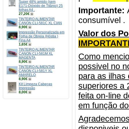
Super 48% amido (sem
E171-Dióxido de Titânio) 25
Importante:
A
folhas A4 .
27,20€
consumível .
TINTEIRO ALIMENTAR
CANON CLI-581C XL CIAN
8,90€
Valor dos Po
Impressão Personalizada em
Folha de Obreia (Hóstia )
Fina A4
IMPORTANT
1,65€
TINTEIRO ALIMENTAR
CANON CLI-581M XL
Como mencion
MAGENTA
8,90€
possivel no n
TINTEIRO ALIMENTAR
CANON CLI-581Y XL
para as ilhas
AMARELO
8,90€
superiores a
Kit Limpeza Cabeças
Impressão
8,00€
feita on-line 
em função do 
Agradecemos 
disponiveis o