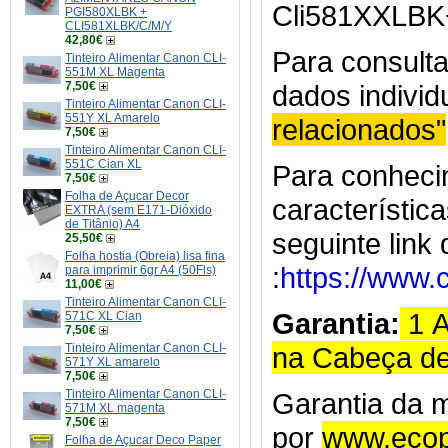
Cli581XXLB
PGI580XLBK +
CLI581XLBK/C/M/Y
42,80€
Para consulta
Tinteiro Alimentar Canon CLI-
551M XL Magenta
7,50€
dados indivi
Tinteiro Alimentar Canon CLI-
551Y XL Amarelo
relacionados"
7,50€
Tinteiro Alimentar Canon CLI-
551C Cian XL
Para conheci
7,50€
Folha de Açucar Decor
característic
EXTRA (sem E171-Dióxido
de Titânio) A4
seguinte link
25,50€
Folha hostia (Obreia) lisa fina
:
https://www.
para imprimir 6gr A4 (50Fls)
11,00€
Tinteiro Alimentar Canon CLI-
Garantia:
1 
571C XL Cian
7,50€
Tinteiro Alimentar Canon CLI-
na Cabeça de
571Y XL amarelo
7,50€
Tinteiro Alimentar Canon CLI-
Garantia da m
571M XL magenta
7,50€
por
www.ecop
Folha de Açucar Deco Paper